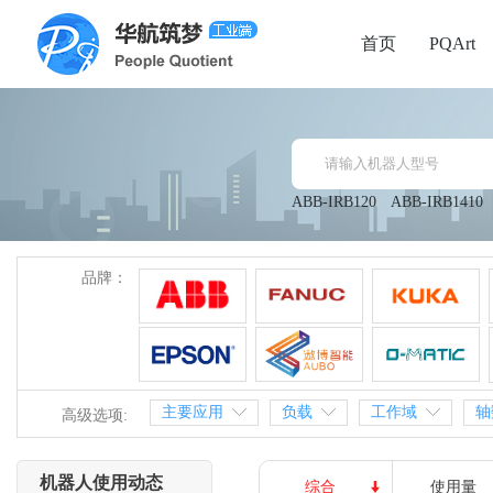
首页
PQArt
ABB-IRB120
ABB-IRB1410
品牌：
主要应用
负载
工作域
轴
高级选项:
机器人使用动态
综合
使用量