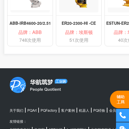
ABB-IRB4600-20/2.51
ER20-2300-HI -CE
品牌：ABB
品牌：埃斯顿
品牌：
748次使用
51次使用
40
关于我们
PQArt
PQFactory
客户案例
机器人
PQ经验
会员中心
友情链接：