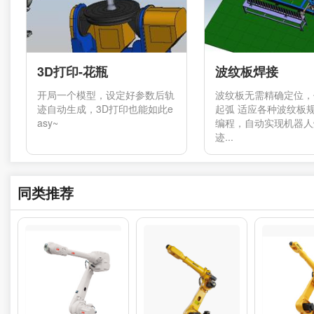
3D打印-花瓶
波纹板焊接
开局一个模型，设定好参数后轨
波纹板无需精确定位，
迹自动生成，3D打印也能如此e
起弧 适应各种波纹板规
asy~
编程，自动实现机器人
迹...
同类推荐