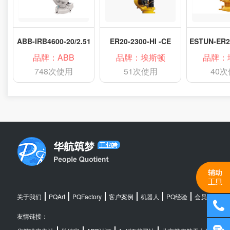
ABB-IRB4600-20/2.51
ER20-2300-HI -CE
品牌：ABB
品牌：埃斯顿
品牌：
748次使用
51次使用
40
关于我们
PQArt
PQFactory
客户案例
机器人
PQ经验
会员中心
友情链接：