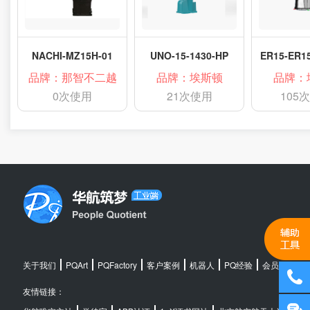
NACHI-MZ15H-01
UNO-15-1430-HP
ER15-ER15
品牌：那智不二越
品牌：埃斯顿
品牌：
0次使用
21次使用
105
关于我们
PQArt
PQFactory
客户案例
机器人
PQ经验
会员中心
友情链接：