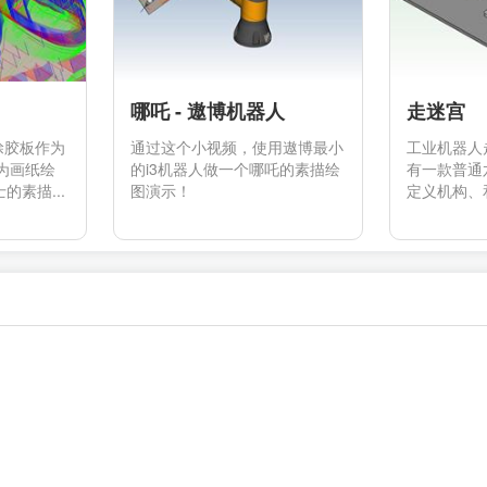
哪吒 - 遨博机器人
走迷宫
涂胶板作为
通过这个小视频，使用遨博最小
工业机器人
为画纸绘
的i3机器人做一个哪吒的素描绘
有一款普通
素描...
图演示！
定义机构、和