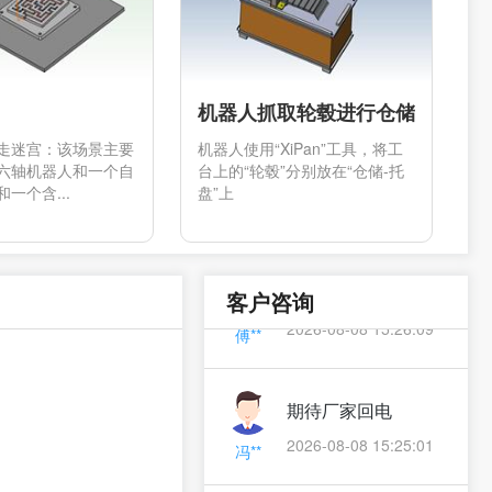
机器人抓取轮毂进行仓储
走迷宫：该场景主要
机器人使用“XiPan”工具，将工
寻求项目合作
六轴机器人和一个自
台上的“轮毂”分别放在“仓储-托
一个含...
盘”上
2026-08-08 17:40:39
于**
产品价格咨询
客户咨询
2026-08-08 15:26:09
傅**
期待厂家回电
2026-08-08 15:25:01
冯**