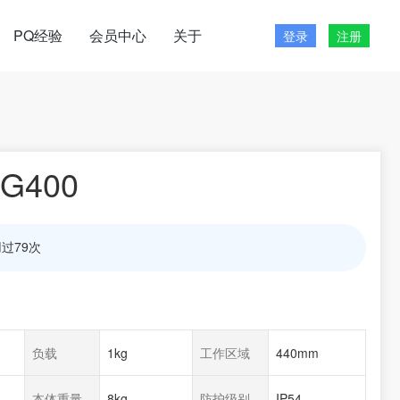
PQ经验
会员中心
关于
登录
注册
G400
过79次
负载
1kg
工作区域
440mm
本体重量
8kg
防护级别
IP54