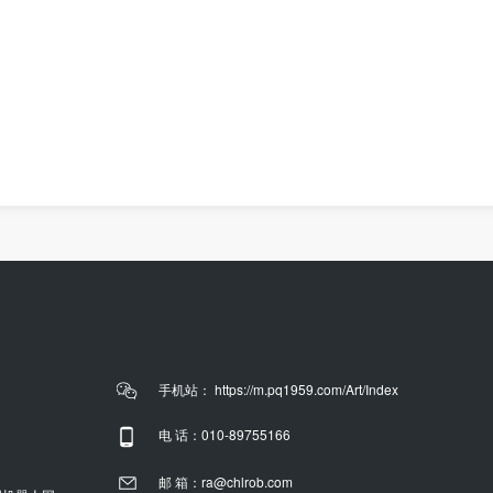
手机站： https://m.pq1959.com/Art/Index
电 话：010-89755166
邮 箱：ra@chlrob.com