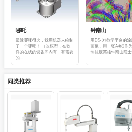
哪吒
钟南山
最近哪吒很火，我用机器人绘制
用DS-01教学平台的
了一个哪吒！ （改模型，在软
画板，用一张A4纸作
件的在线的设备库内有，有需要
制抗疫英雄钟南山院士的
的...
同类推荐