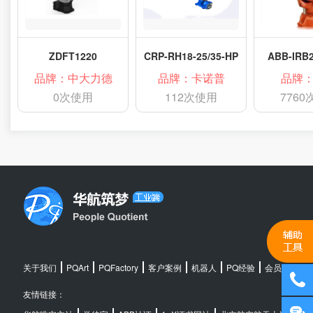
ZDFT1220
CRP-RH18-25/35-HP
ABB-IRB2
品牌：中大力德
品牌：卡诺普
品牌：
0次使用
112次使用
776
关于我们
PQArt
PQFactory
客户案例
机器人
PQ经验
会员中心
友情链接：