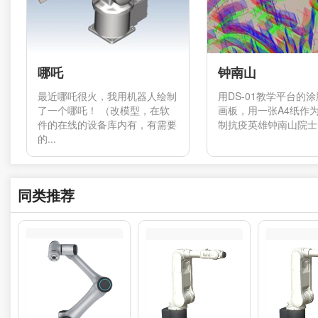
哪吒
钟南山
最近哪吒很火，我用机器人绘制
用DS-01教学平台的
了一个哪吒！ （改模型，在软
画板，用一张A4纸作
件的在线的设备库内有，有需要
制抗疫英雄钟南山院士的
的...
同类推荐