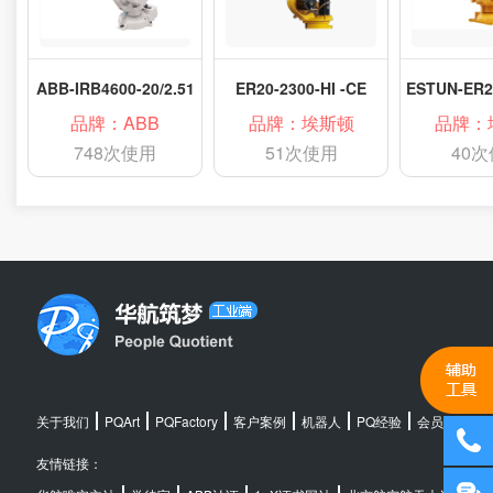
ABB-IRB4600-20/2.51
ER20-2300-HI -CE
品牌：ABB
品牌：埃斯顿
品牌：
748次使用
51次使用
40
关于我们
PQArt
PQFactory
客户案例
机器人
PQ经验
会员中心
友情链接：