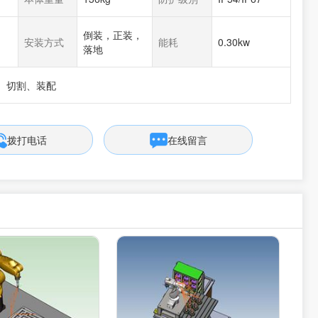
倒装，正装，
安装方式
能耗
0.30kw
落地
、切割、装配
拨打电话
在线留言