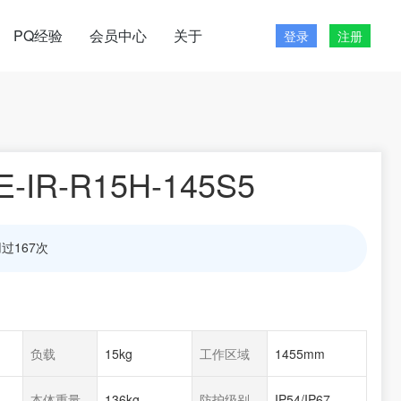
PQ经验
会员中心
关于
登录
注册
-IR-R15H-145S5
过167次
负载
15kg
工作区域
1455mm
本体重量
136kg
防护级别
IP54/IP67