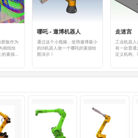
哪吒 - 遨博机器人
走迷宫
涂胶板作为
通过这个小视频，使用遨博最小
工业机器人
为画纸绘
的i3机器人做一个哪吒的素描绘
有一款普通
素描...
图演示！
定义机构、和