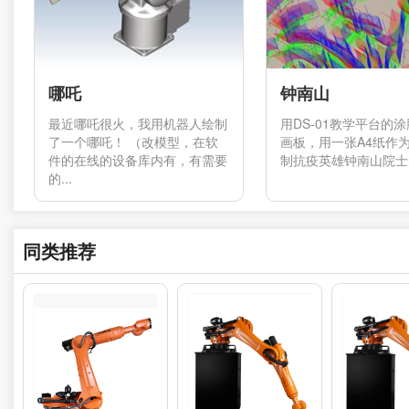
哪吒
钟南山
最近哪吒很火，我用机器人绘制
用DS-01教学平台的
了一个哪吒！ （改模型，在软
画板，用一张A4纸作
件的在线的设备库内有，有需要
制抗疫英雄钟南山院士的
的...
同类推荐