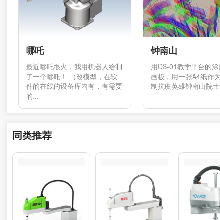
哪吒
钟南山
最近哪吒很火，我用机器人绘制
用DS-01教学平台的
了一个哪吒！ （改模型，在软
画板，用一张A4纸作
件的在线的设备库内有，有需要
制抗疫英雄钟南山院士的
的...
同类推荐