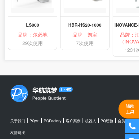
LS800
HBR-HS20-1000
品牌：尔必地
品牌：凯宝
品牌：
（INOV
29次使用
7次使用
123
关于我们
PQArt
PQFactory
客户案例
机器人
PQ经验
会员中心
友情链接：