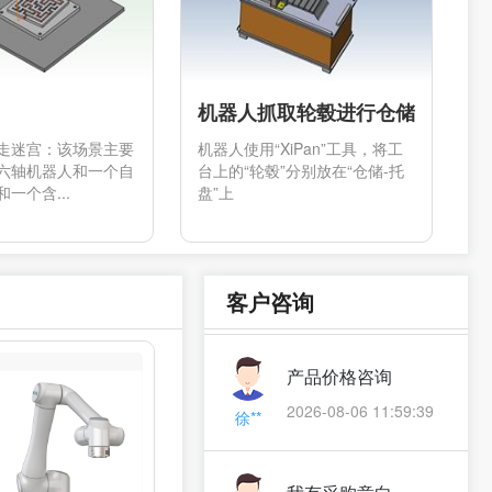
机器人抓取轮毂进行仓储
走迷宫：该场景主要
机器人使用“XiPan”工具，将工
六轴机器人和一个自
台上的“轮毂”分别放在“仓储-托
一个含...
盘”上
产品选型咨询,期待
厂家回电
章**
客户咨询
2026-08-06 12:10:20
产品价格咨询
2026-08-06 11:59:39
徐**
我有采购意向