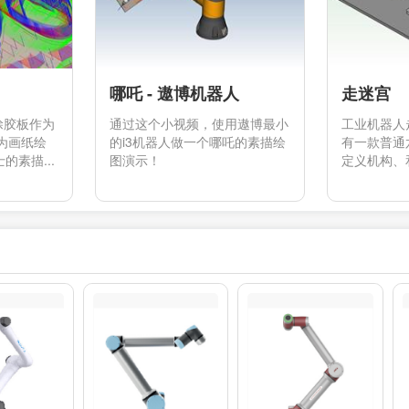
哪吒 - 遨博机器人
走迷宫
涂胶板作为
通过这个小视频，使用遨博最小
工业机器人
为画纸绘
的i3机器人做一个哪吒的素描绘
有一款普通
素描...
图演示！
定义机构、和