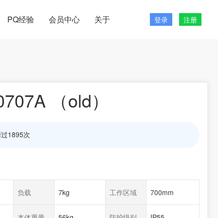
PQ经验
会员中心
关于
登录
注册
0707A （old）
过1895次
负载
7kg
工作区域
700mm
本体重量
56kg
防护级别
IP55