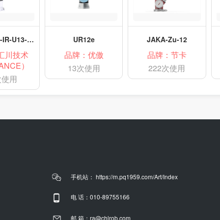
INOVANCE-IR-U13-130S5
UR12e
JAKA-Zu-12
汇川技术
品牌：优傲
品牌：节卡
VANCE）
13次使用
222次使用
次使用
手机站： https://m.pq1959.com/Art/Index
电 话：010-89755166
邮 箱：ra@chlrob.com