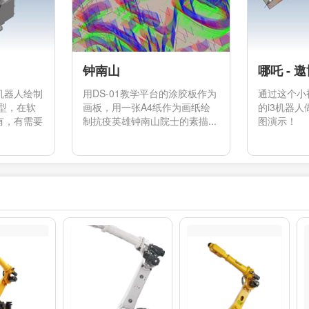
钟南山
哪吒 - 
机器人绘制
用DS-01教学平台的涂胶板作为
通过这个小
型，在软
画板，用一张A4纸作为画纸绘
的i3机器
有，有需要
制抗疫英雄钟南山院士的素描...
图演示！