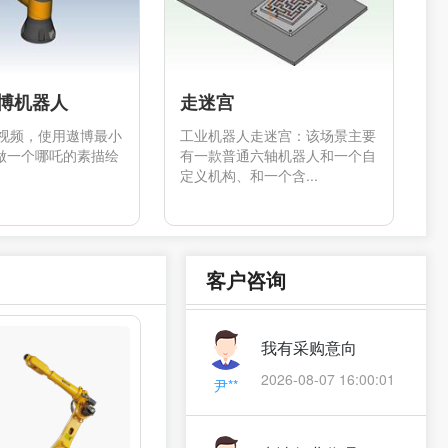
遨博机器人
走迷宫
视频，使用遨博最小
工业机器人走迷宫：该场景主要
人做一个哪吒的素描绘
有一款普通六轴机器人和一个自
定义机构、和一个含...
产品方案咨询,我有
采购意向
戴**
客户咨询
2026-08-07 17:32:23
我有采购意向
2026-08-07 16:00:01
尹**